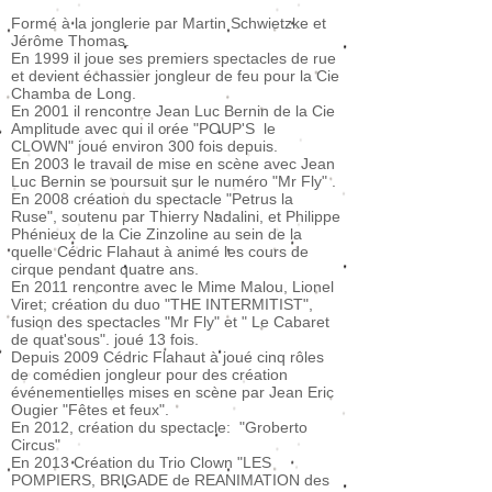
Formé à la jonglerie par Martin Schwietzke et
Jérôme Thomas.
En 1999 il joue ses premiers spectacles de rue
et devient échassier jongleur de feu pour la Cie
Chamba de Long.
En 2001 il rencontre Jean Luc Bernin de la Cie
Amplitude avec qui il crée "POUP'S le
CLOWN" joué environ 300 fois depuis.
En 2003 le travail de mise en scène avec Jean
Luc Bernin se poursuit sur le numéro "Mr Fly" .
En 2008 création du spectacle "Petrus la
Ruse", soutenu par Thierry Nadalini, et Philippe
Phénieux de la Cie Zinzoline au sein de la
quelle Cédric Flahaut à animé les cours de
cirque pendant quatre ans.
En 2011 rencontre avec le Mime Malou, Lionel
Viret; création du duo "THE INTERMITIST",
fusion des spectacles "Mr Fly" et " Le Cabaret
de quat'sous". joué 13 fois.
Depuis 2009 Cédric Flahaut à joué cinq rôles
de comédien jongleur pour des création
événementielles mises en scène par Jean Eric
Ougier "Fêtes et feux".
​En 2012, création du spectacle: "Groberto
Circus"
​En 20
13 Création du Trio Clown "LES
POMPIERS, BRIGADE de REANIMATION des