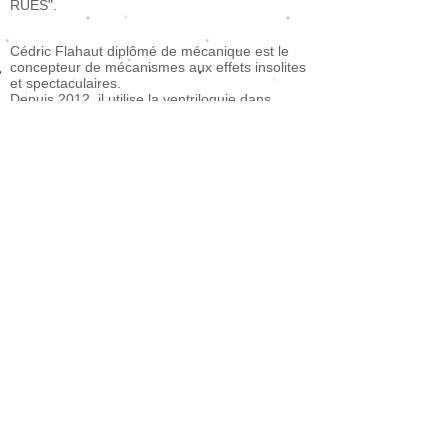
RUES"
.
Cédric Flahaut diplômé de mécanique est le
concepteur de mécanismes aux effets insolites
et spectaculaires
.
Depuis 2012, il utilise la ventriloquie dans
plusieurs de ses spectacles.
En 2013 Il commence à se former à la Danse
et au Mime.
En 2014 Il commence une formation Clown
spécifique au Jongleur.
En 2017 c'est la création du numéro de mime
jonglé: "Les péripéties de Mr Fly", Philippe
Phénieux Mime de la Compagnie Zinzoline en
est le metteur en scène.
En 2018, une deuxième trottinette géante
électrique vient étoffer le duo d’échassiers "Les
super zéros".
En 2019,
c'est la création des numéros de clown
pour des plateaux d'artistes joué quatre fois sur la
scène nationale du Creusot.
En
2019 -2020
, c'est la naissance du spectacle "Mr
Fly" en version 45mn et sa charrette Circus pour la
version semi fixe.
Après plusieurs stages avec Yves Marc, Mime et
créateur de la Cie "Théâtre du Mouvement".
C'est la création en 2023 du spectacle "Petits
Curieux" Mis en scène par Yves Marc et Philippe