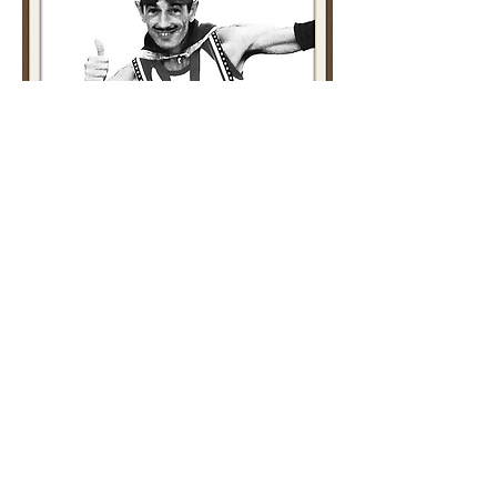
CEDRIC FLAHAUT
Formé à la jonglerie par Martin Schwietzke et
Jérôme Thomas.
En 1999 il joue ses premiers spectacles de rue
et devient échassier jongleur de feu pour la Cie
Chamba de Long.
En 2001 il rencontre Jean Luc Bernin de la Cie
Amplitude avec qui il crée "POUP'S le
CLOWN" joué environ 300 fois depuis.
En 2003 le travail de mise en scène avec Jean
Luc Bernin se poursuit sur le numéro "Mr Fly" .
En 2008 création du spectacle "Petrus la
Ruse", soutenu par Thierry Nadalini, et Philippe
Phénieux de la Cie Zinzoline au sein de la